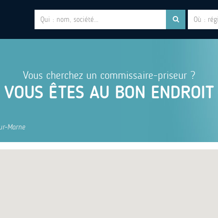
Vous cherchez un commissaire-priseur ?
VOUS ÊTES AU BON ENDROIT
sur-Marne