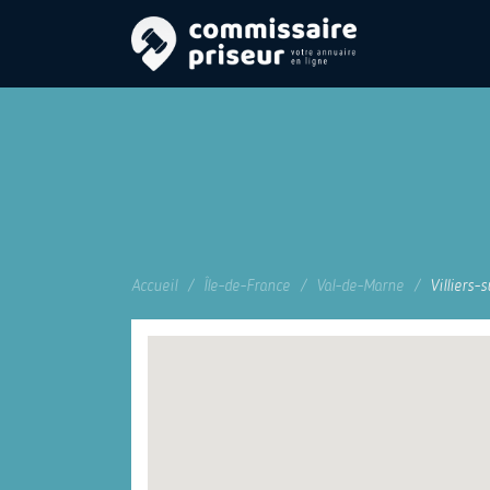
Accueil
Île-de-France
Val-de-Marne
Villiers-