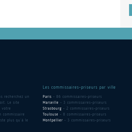
Les commissaires-priseurs par ville
us recherchez un
Paris
- 86 commissaires-priseurs
it. Le site
Marseille
- 3 commissaires-priseurs
 votre
Strasbourg
- 2 commissaires-priseurs
un commissaire
Toulouse
- 8 commissaires-priseurs
ste plus qu’à le
Montpellier
- 3 commissaires-priseurs