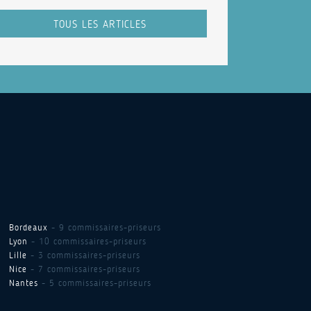
TOUS LES ARTICLES
Bordeaux
- 9 commissaires-priseurs
Lyon
- 10 commissaires-priseurs
Lille
- 3 commissaires-priseurs
Nice
- 7 commissaires-priseurs
Nantes
- 5 commissaires-priseurs