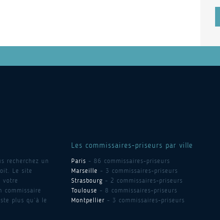
Les commissaires-priseurs par ville
us recherchez un
Paris
- 86 commissaires-priseurs
it. Le site
Marseille
- 3 commissaires-priseurs
 votre
Strasbourg
- 2 commissaires-priseurs
un commissaire
Toulouse
- 8 commissaires-priseurs
ste plus qu’à le
Montpellier
- 3 commissaires-priseurs