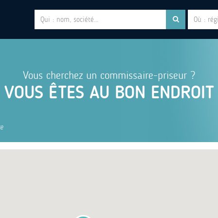
Vous cherchez un commissaire-priseur ?
VOUS ÊTES AU BON ENDROIT
re