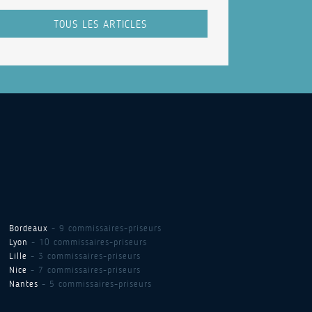
TOUS LES ARTICLES
Bordeaux
- 9 commissaires-priseurs
Lyon
- 10 commissaires-priseurs
Lille
- 3 commissaires-priseurs
Nice
- 7 commissaires-priseurs
Nantes
- 5 commissaires-priseurs