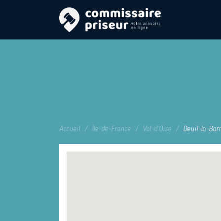
Accueil
Île-de-France
Val-d’Oise
Deuil-la-Bar