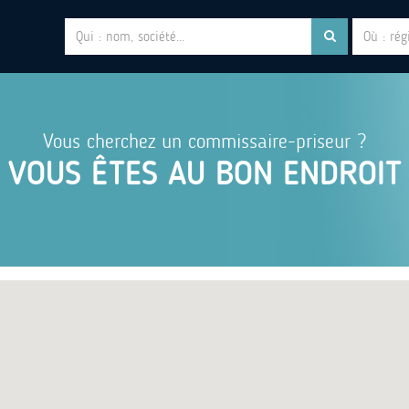
Vous cherchez un commissaire-priseur ?
VOUS ÊTES AU BON ENDROIT