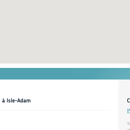
s à Isle-Adam
C
T