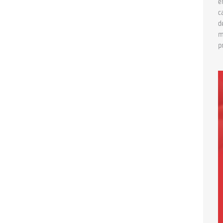
e
c
d
m
p