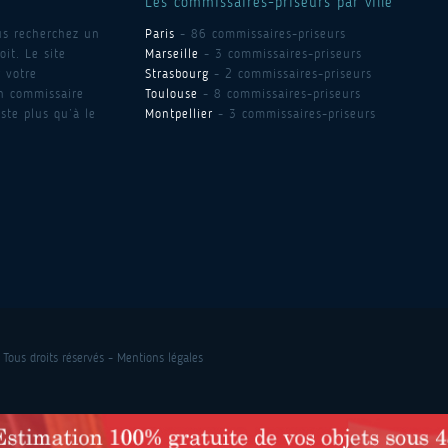
Les commissaires-priseurs par ville
us recherchez un
Paris
- 86 commissaires-priseurs
it. Le site
Marseille
- 3 commissaires-priseurs
 votre
Strasbourg
- 2 commissaires-priseurs
un commissaire
Toulouse
- 8 commissaires-priseurs
ste plus qu’à le
Montpellier
- 3 commissaires-priseurs
 Tous droits réservés -
Mentions légales