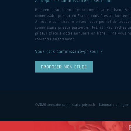
A propos de commissaire-priseur.com
Bienvenue sur l’annuaire de commissaire priseur. Vo
commissaire priseur en France vous êtes au bon endro
Annuaire commissaire priseur vous permet de trouver
commissaire priseur partout en France. Recherchez 
priseur grâce à notre annuaire en ligne, il ne vous re
contacter directement.
Vous êtes commissaire-priseur ?
PROPOSER MON ETUDE
©2026 annuaire-commissaire-priseur.fr - L'annuaire en ligne -