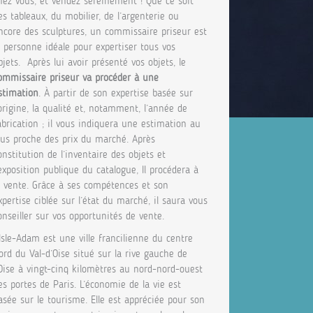
hez vous, et vendez sereinement ! Que ce soit
es tableaux, du mobilier, de l’argenterie ou
ncore des sculptures, un commissaire priseur est
a personne idéale pour expertiser tous vos
bjets. Après lui avoir présenté vos objets, le
ommissaire priseur va procéder à une
stimation
. À partir de son expertise basée sur
’origine, la qualité et, notamment, l’année de
abrication ; il vous indiquera une estimation au
lus proche des prix du marché. Après
onstitution de l’inventaire des objets et
’exposition publique du catalogue, Il procédera à
a vente. Grâce à ses compétences et son
xpertise ciblée sur l’état du marché, il saura vous
onseiller sur vos opportunités de vente.
’Isle-Adam est une ville francilienne du centre
ord du Val-d’Oise situé sur la rive gauche de
’Oise à vingt-cinq kilomètres au nord-nord-ouest
es portes de Paris. L’économie de la vie est
asée sur le tourisme. Elle est appréciée pour son