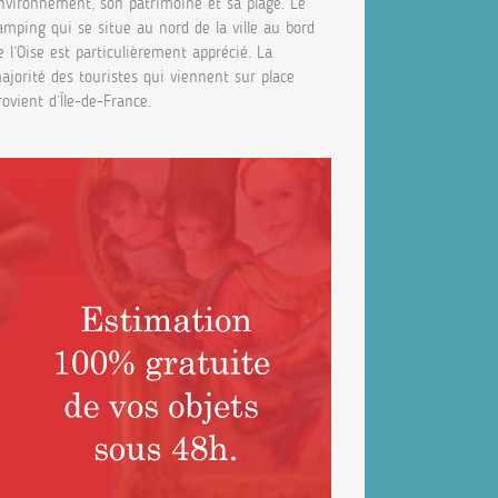
nvironnement, son patrimoine et sa plage. Le
amping qui se situe au nord de la ville au bord
e l’Oise est particulièrement apprécié. La
ajorité des touristes qui viennent sur place
rovient d’Île-de-France.