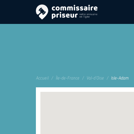
Accueil
Île-de-France
Val-d’Oise
Isle-Adam