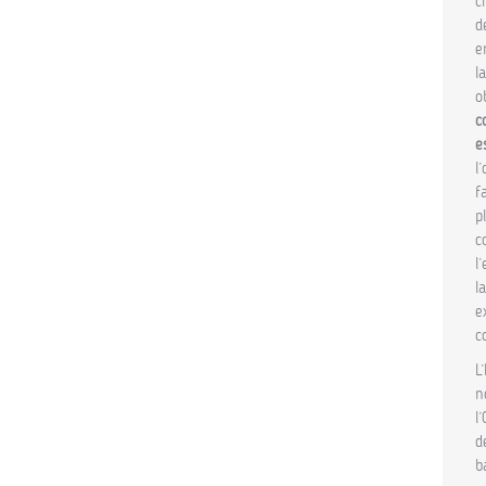
c
d
e
l
o
c
e
l
f
p
c
l
l
e
c
L
n
l
d
b