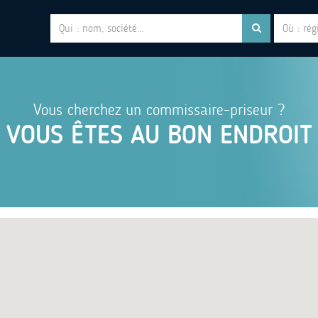
Vous cherchez un commissaire-priseur ?
VOUS ÊTES AU BON ENDROIT