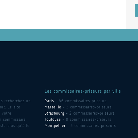
Les commissaires-priseurs par ville
us recherchez un
Paris
- 86 commissaires-priseurs
it. Le site
Marseille
- 3 commissaires-priseurs
 votre
Strasbourg
- 2 commissaires-priseurs
un commissaire
Toulouse
- 8 commissaires-priseurs
ste plus qu’à le
Montpellier
- 3 commissaires-priseurs