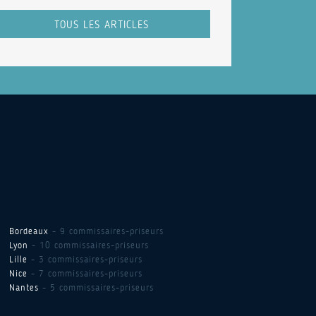
TOUS LES ARTICLES
Bordeaux
- 9 commissaires-priseurs
Lyon
- 10 commissaires-priseurs
Lille
- 3 commissaires-priseurs
Nice
- 7 commissaires-priseurs
Nantes
- 5 commissaires-priseurs