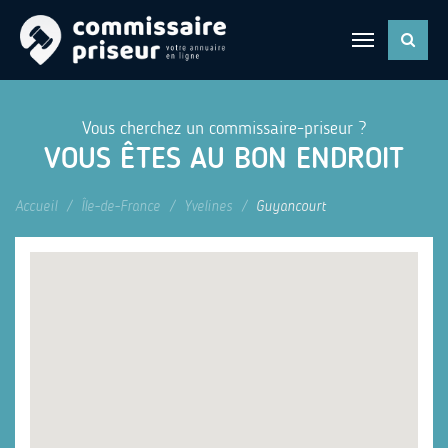
Vous cherchez un commissaire-priseur ?
VOUS ÊTES AU BON ENDROIT
Accueil
Île-de-France
Yvelines
Guyancourt