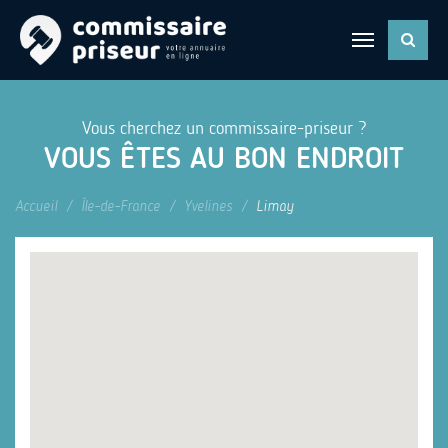
Vous cherchez un commissaire-priseur ?
VOUS ÊTES AU BON ENDROIT
Accueil
Île-de-France
Yvelines
Limay