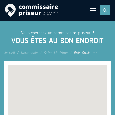
Vous cherchez un commissaire-priseur ?
VOUS ÊTES AU BON ENDROIT
Accueil
Normandie
Seine-Maritime
Bois-Guillaume