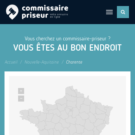
Vous cherchez un commissaire-priseur ?
VOUS ÊTES AU BON ENDROIT
Accueil
Nouvelle-Aquitaine
Charente
+
−