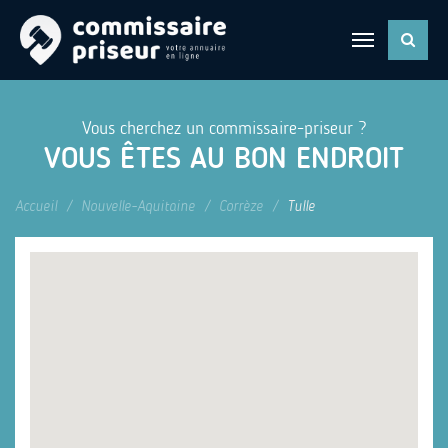
Vous cherchez un commissaire-priseur ?
VOUS ÊTES AU BON ENDROIT
Accueil
Nouvelle-Aquitaine
Corrèze
Tulle