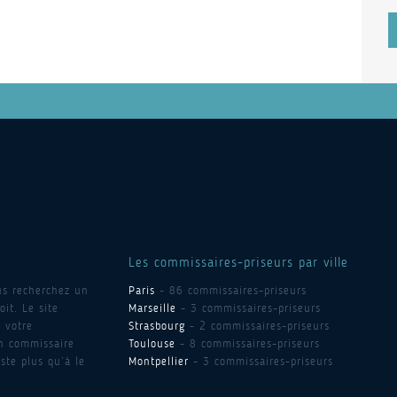
Les commissaires-priseurs par ville
us recherchez un
Paris
- 86 commissaires-priseurs
it. Le site
Marseille
- 3 commissaires-priseurs
 votre
Strasbourg
- 2 commissaires-priseurs
un commissaire
Toulouse
- 8 commissaires-priseurs
ste plus qu’à le
Montpellier
- 3 commissaires-priseurs