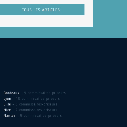
TOUS LES ARTICLES
Bordeaux
- 9 commissaires-priseurs
Lyon
- 10 commissaires-priseurs
Lille
- 3 commissaires-priseurs
Nice
- 7 commissaires-priseurs
Nantes
- 5 commissaires-priseurs