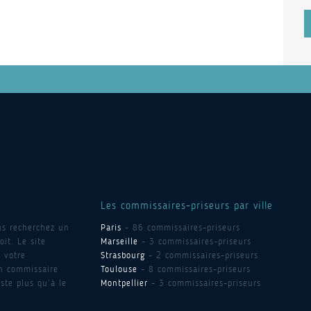
Les commissaires-priseurs par ville
us recherchez un
Paris
- 86 commissaires-priseurs
it. Le site
Marseille
- 3 commissaires-priseurs
 votre
Strasbourg
- 2 commissaires-priseurs
un commissaire
Toulouse
- 8 commissaires-priseurs
ste plus qu’à le
Montpellier
- 3 commissaires-priseurs