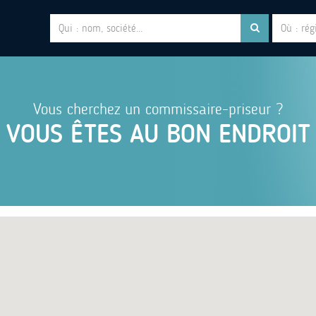
Vous cherchez un commissaire-priseur ?
VOUS ÊTES AU BON ENDROIT