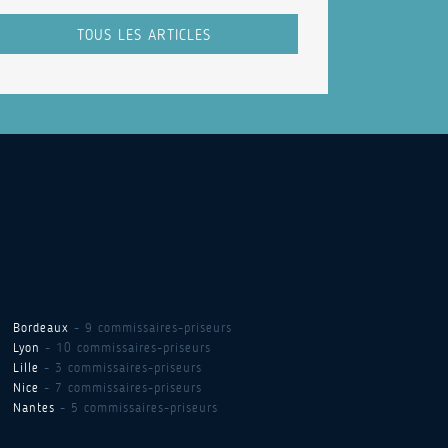
TOUS LES ARTICLES
Bordeaux
- 9 commissaires-priseurs
Lyon
- 10 commissaires-priseurs
Lille
- 3 commissaires-priseurs
Nice
- 7 commissaires-priseurs
Nantes
- 5 commissaires-priseurs