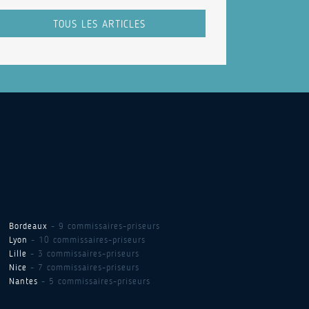
TOUS LES ARTICLES
Bordeaux
- 9 commissaires-priseurs
Lyon
- 10 commissaires-priseurs
Lille
- 3 commissaires-priseurs
Nice
- 7 commissaires-priseurs
Nantes
- 5 commissaires-priseurs