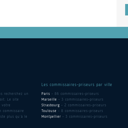
Les commissaires-priseurs par ville
us recherchez un
Paris
- 86 commissaires-priseurs
it. Le site
Marseille
- 3 commissaires-priseurs
 votre
Strasbourg
- 2 commissaires-priseurs
un commissaire
Toulouse
- 8 commissaires-priseurs
ste plus qu’à le
Montpellier
- 3 commissaires-priseurs