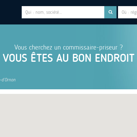
Vous cherchez un commissaire-priseur ?
VOUS ÊTES AU BON ENDROIT
e-d’Ornon