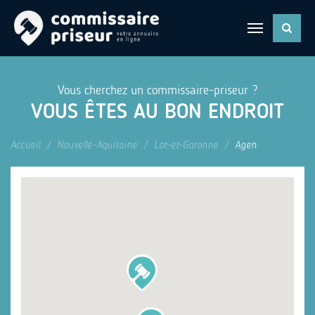
Vous cherchez un commissaire-priseur ?
VOUS ÊTES AU BON ENDROIT
Accueil
Nouvelle-Aquitaine
Lot-et-Garonne
Agen