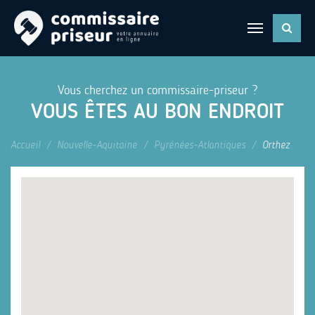
Vous cherchez un commissaire-priseur ?
VOUS ÊTES AU BON ENDROIT
Accueil
Nouvelle-Aquitaine
Pyrénées-Atlantiques
Orthez