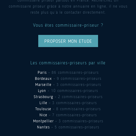
commissaire priseur partout en France. Recherchez un
commissaire priseur grâce à notre annuaire en ligne, il ne vous
reste plus qu’à le contacter directement.
Vous êtes commissaire-priseur ?
PROPOSER MON ETUDE
Les commissaires-priseurs par ville
Paris
- 86 commissaires-priseurs
Bordeaux
- 9 commissaires-priseurs
Marseille
- 3 commissaires-priseurs
Lyon
- 10 commissaires-priseurs
Strasbourg
- 2 commissaires-priseurs
Lille
- 3 commissaires-priseurs
Toulouse
- 8 commissaires-priseurs
Nice
- 7 commissaires-priseurs
Montpellier
- 3 commissaires-priseurs
Nantes
- 5 commissaires-priseurs