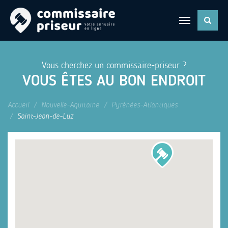
Vous cherchez un commissaire-priseur ?
VOUS ÊTES AU BON ENDROIT
Accueil
Nouvelle-Aquitaine
Pyrénées-Atlantiques
Saint-Jean-de-Luz