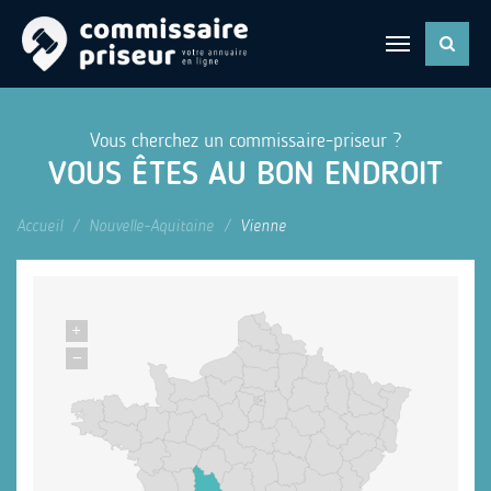
Vous cherchez un commissaire-priseur ?
VOUS ÊTES AU BON ENDROIT
Accueil
Nouvelle-Aquitaine
Vienne
+
−