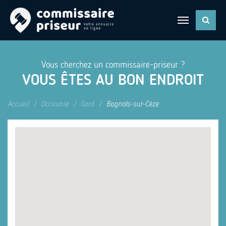
Vous cherchez un commissaire-priseur ?
VOUS ÊTES AU BON ENDROIT
Accueil
Occitanie
Gard
Bagnols-sur-Cèze