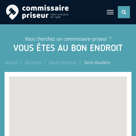
Vous cherchez un commissaire-priseur ?
VOUS ÊTES AU BON ENDROIT
Accueil
Occitanie
Haute-Garonne
Saint-Gaudens