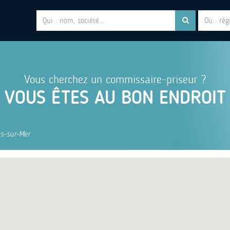
Vous cherchez un commissaire-priseur ?
VOUS ÊTES AU BON ENDROIT
ès-sur-Mer