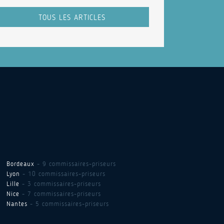
TOUS LES ARTICLES
Bordeaux
- 9 commissaires-priseurs
Lyon
- 10 commissaires-priseurs
Lille
- 3 commissaires-priseurs
Nice
- 7 commissaires-priseurs
Nantes
- 5 commissaires-priseurs