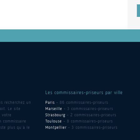
Les commissaires-priseurs par ville
us recherchez un
Paris
- 86 commissaires-priseurs
it. Le site
Marseille
- 3 commissaires-priseurs
 votre
Strasbourg
- 2 commissaires-priseurs
un commissaire
Toulouse
- 8 commissaires-priseurs
ste plus qu’à le
Montpellier
- 3 commissaires-priseurs