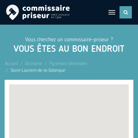
Vous cherchez un commissaire-priseur ?
VOUS ÊTES AU BON ENDROIT
Accueil
Occitanie
Pyrénées-Orientales
Saint-Laurent-de-la-Salanque