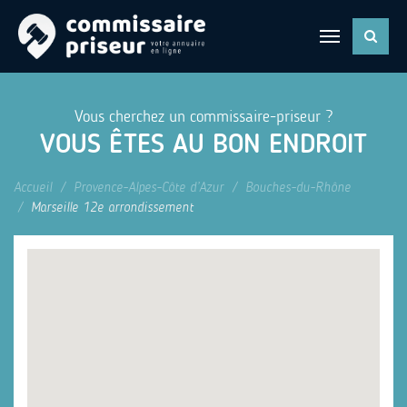
Vous cherchez un commissaire-priseur ?
VOUS ÊTES AU BON ENDROIT
Accueil
Provence-Alpes-Côte d’Azur
Bouches-du-Rhône
Marseille 12e arrondissement