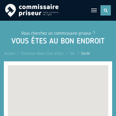
Vous cherchez un commissaire-priseur ?
VOUS ÊTES AU BON ENDROIT
Accueil
Provence-Alpes-Côte d’Azur
Var
Garde