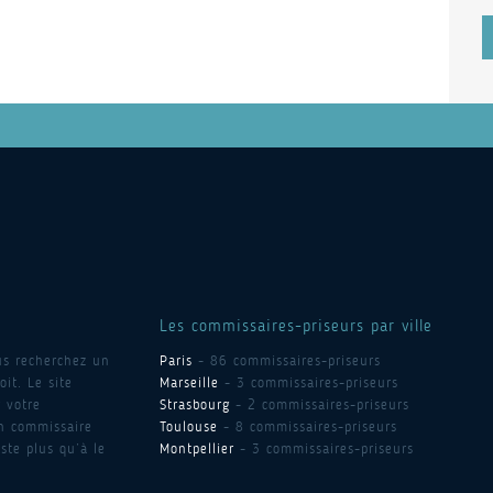
Les commissaires-priseurs par ville
us recherchez un
Paris
- 86 commissaires-priseurs
it. Le site
Marseille
- 3 commissaires-priseurs
 votre
Strasbourg
- 2 commissaires-priseurs
un commissaire
Toulouse
- 8 commissaires-priseurs
ste plus qu’à le
Montpellier
- 3 commissaires-priseurs