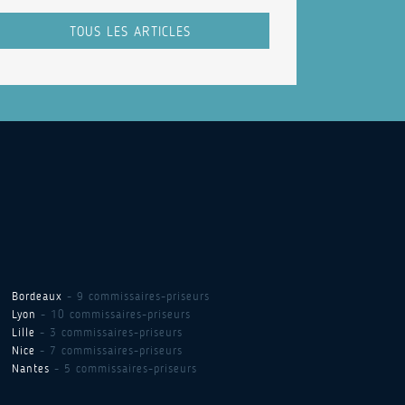
TOUS LES ARTICLES
Bordeaux
- 9 commissaires-priseurs
Lyon
- 10 commissaires-priseurs
Lille
- 3 commissaires-priseurs
Nice
- 7 commissaires-priseurs
Nantes
- 5 commissaires-priseurs