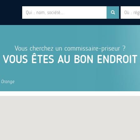
Vous cherchez un commissaire-priseur ?
VOUS ÊTES AU BON ENDROIT
Orange