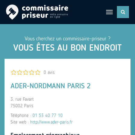
Vous cherchez un commissaire-priseur ?
VOUS ÊTES AU BON ENDROIT
0 avis
ADER-NORDMANN PARIS 2
3, rue Favart
75002 Paris
Téléphone :
01 53 40 77 10
Site web :
http://www.ader-paris.fr