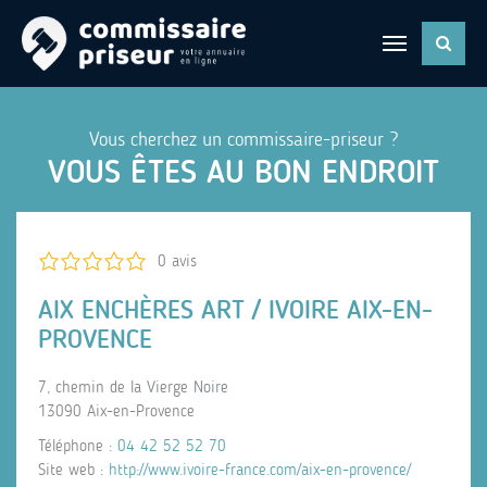
Vous cherchez un commissaire-priseur ?
VOUS ÊTES AU BON ENDROIT
0 avis
AIX ENCHÈRES ART / IVOIRE AIX-EN-
PROVENCE
7, chemin de la Vierge Noire
13090 Aix-en-Provence
Téléphone :
04 42 52 52 70
Site web :
http://www.ivoire-france.com/aix-en-provence/