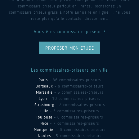
commissaire priseur partout en France. Recherchez un
commissaire priseur grâce à notre annuaire en ligne, il ne vous
reste plus qu’à le contacter directement.
Vous êtes commissaire-priseur ?
PROPOSER MON ETUDE
Les commissaires-priseurs par ville
Paris
- 86 commissaires-priseurs
Bordeaux
- 9 commissaires-priseurs
Marseille
- 3 commissaires-priseurs
Lyon
- 10 commissaires-priseurs
Strasbourg
- 2 commissaires-priseurs
Lille
- 3 commissaires-priseurs
Toulouse
- 8 commissaires-priseurs
Nice
- 7 commissaires-priseurs
Montpellier
- 3 commissaires-priseurs
Nantes
- 5 commissaires-priseurs