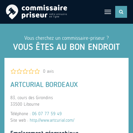
Vous cherchez un commissaire-priseur ?
VOUS ÊTES AU BON ENDROIT
0 avis
ARTCURIAL BORDEAUX
83, cours des Girondins
33500 Libourne
Téléphone :
06 07 77 59 49
Site web :
http://www.artcurial.com/