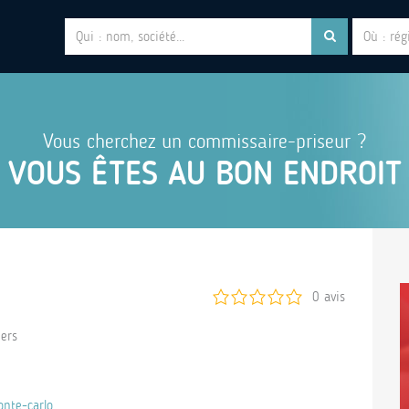
Vous cherchez un commissaire-priseur ?
VOUS ÊTES AU BON ENDROIT
0 avis
ers
onte-carlo