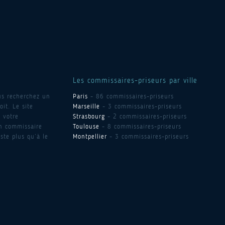
Les commissaires-priseurs par ville
us recherchez un
Paris
- 86 commissaires-priseurs
it. Le site
Marseille
- 3 commissaires-priseurs
 votre
Strasbourg
- 2 commissaires-priseurs
un commissaire
Toulouse
- 8 commissaires-priseurs
ste plus qu’à le
Montpellier
- 3 commissaires-priseurs