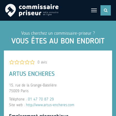
Vous cherchez un commissaire-priseur ?
VOUS ÊTES AU BON ENDROIT
0 avis
ARTUS ENCHERES
15, rue de la Grange-Batelière
75009 Paris
Téléphone :
01 47 70 87 29
Site web :
http://www.artus-encheres.com