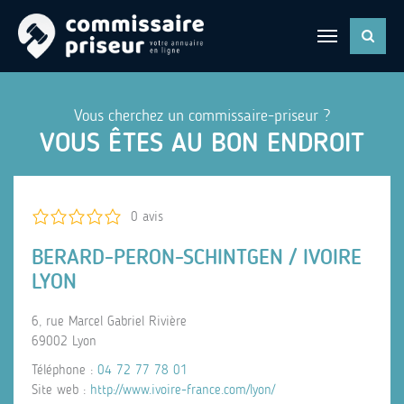
Vous cherchez un commissaire-priseur ?
VOUS ÊTES AU BON ENDROIT
0 avis
BERARD-PERON-SCHINTGEN / IVOIRE
LYON
6, rue Marcel Gabriel Rivière
69002 Lyon
Téléphone :
04 72 77 78 01
Site web :
http://www.ivoire-france.com/lyon/