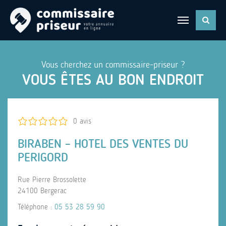
Vous cherchez un commissaire-priseur ?
VOUS ÊTES AU BON ENDROIT
0 avis
BIRABEN – HOTEL DES VENTES DU
PERIGORD
Rue Pierre Brossolette
24100 Bergerac
Téléphone :
05 53 28 59 90