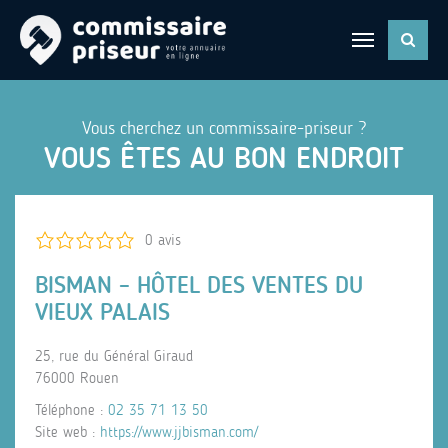
Vous cherchez un commissaire-priseur ?
VOUS ÊTES AU BON ENDROIT
0 avis
BISMAN – HÔTEL DES VENTES DU
VIEUX PALAIS
25, rue du Général Giraud
76000 Rouen
Téléphone :
02 35 71 13 50
Site web :
https://www.jjbisman.com/