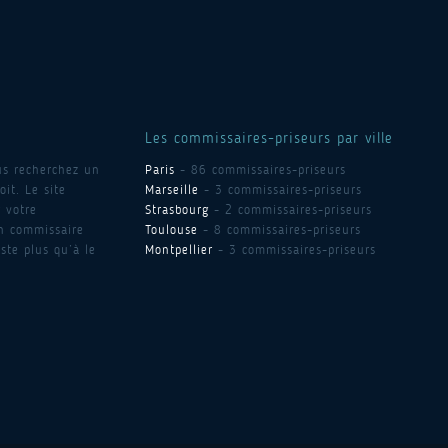
Les commissaires-priseurs par ville
us recherchez un
Paris
- 86 commissaires-priseurs
it. Le site
Marseille
- 3 commissaires-priseurs
 votre
Strasbourg
- 2 commissaires-priseurs
un commissaire
Toulouse
- 8 commissaires-priseurs
ste plus qu’à le
Montpellier
- 3 commissaires-priseurs