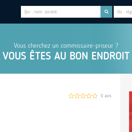
Vous cherchez un commissaire-priseur ?
VOUS ÊTES AU BON ENDROIT
0 avis