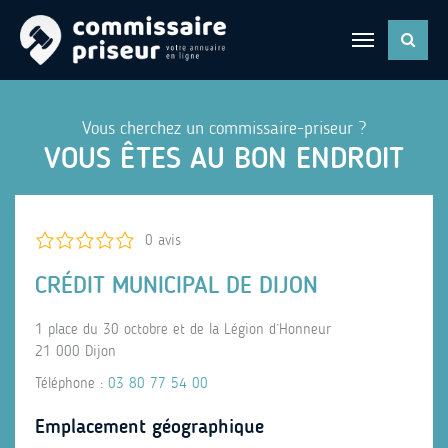
Vous cherchez un commissaire-priseur ?
VOUS ÊTES AU BON ENDROIT
0 avis
CRÉDIT MUNICIPAL DE DIJON
1 place du 30 octobre et de la Légion d’Honneur
21 000 Dijon
Téléphone :
03 80 77 54 00
Emplacement géographique