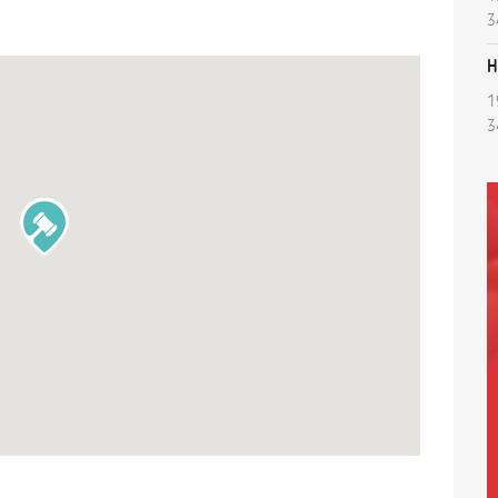
3
H
1
3