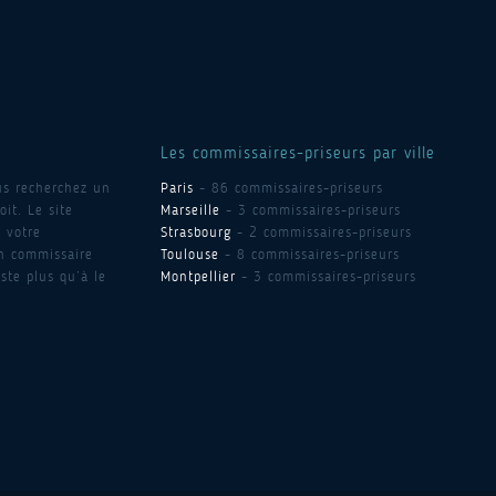
Les commissaires-priseurs par ville
us recherchez un
Paris
- 86 commissaires-priseurs
it. Le site
Marseille
- 3 commissaires-priseurs
 votre
Strasbourg
- 2 commissaires-priseurs
un commissaire
Toulouse
- 8 commissaires-priseurs
ste plus qu’à le
Montpellier
- 3 commissaires-priseurs