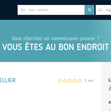
Vous cherchez un commissaire-priseur ?
VOUS ÊTES AU BON ENDROIT
ELLIER
L
0 avis
A
1