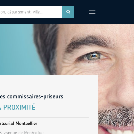
es commissaires-priseurs
À PROXIMITÉ
rtcurial Montpellier
3, avenue de Montpellier