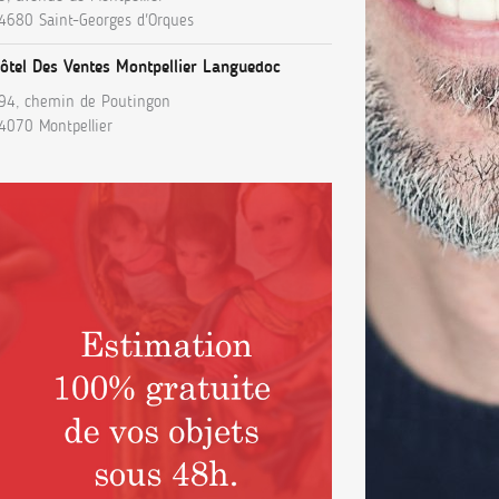
4680 Saint-Georges d'Orques
ôtel Des Ventes Montpellier Languedoc
94, chemin de Poutingon
4070 Montpellier