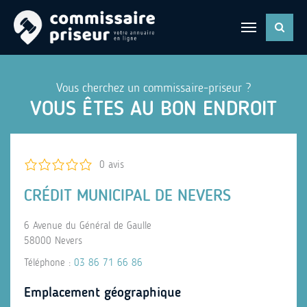
Vous cherchez un commissaire-priseur ?
VOUS ÊTES AU BON ENDROIT
0 avis
CRÉDIT MUNICIPAL DE NEVERS
6 Avenue du Général de Gaulle
58000 Nevers
Téléphone :
03 86 71 66 86
Emplacement géographique