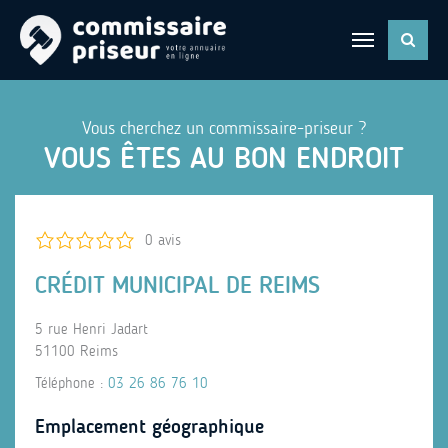
Vous cherchez un commissaire-priseur ?
VOUS ÊTES AU BON ENDROIT
0 avis
CRÉDIT MUNICIPAL DE REIMS
5 rue Henri Jadart
51100 Reims
Téléphone :
03 26 86 76 10
Emplacement géographique