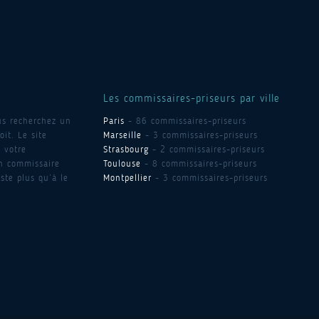
Les commissaires-priseurs par ville
us recherchez un
Paris
- 86 commissaires-priseurs
it. Le site
Marseille
- 3 commissaires-priseurs
 votre
Strasbourg
- 2 commissaires-priseurs
un commissaire
Toulouse
- 8 commissaires-priseurs
ste plus qu’à le
Montpellier
- 3 commissaires-priseurs