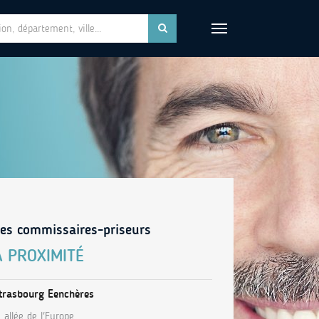
es commissaires-priseurs
À PROXIMITÉ
trasbourg Eenchères
, allée de l'Europe