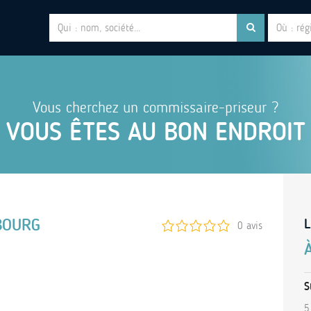
Vous cherchez un commissaire-priseur ?
VOUS ÊTES AU BON ENDROIT
BOURG
L
0 avis
S
5