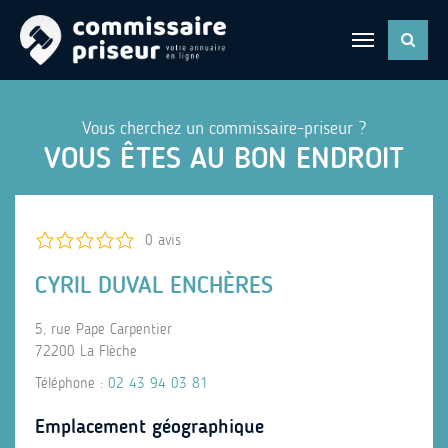
Vous cherchez un commissaire-priseur ?
VOUS ÊTES AU BON ENDROIT
0 avis
CYRIL DUVAL ENCHÈRES
5, rue Pape Carpentier
72200 La Flèche
Téléphone :
02 43 94 03 81
Emplacement géographique