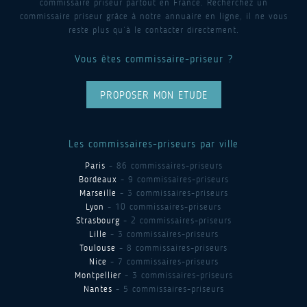
commissaire priseur partout en France. Recherchez un
commissaire priseur grâce à notre annuaire en ligne, il ne vous
reste plus qu’à le contacter directement.
Vous êtes commissaire-priseur ?
PROPOSER MON ETUDE
Les commissaires-priseurs par ville
Paris
- 86 commissaires-priseurs
Bordeaux
- 9 commissaires-priseurs
Marseille
- 3 commissaires-priseurs
Lyon
- 10 commissaires-priseurs
Strasbourg
- 2 commissaires-priseurs
Lille
- 3 commissaires-priseurs
Toulouse
- 8 commissaires-priseurs
Nice
- 7 commissaires-priseurs
Montpellier
- 3 commissaires-priseurs
Nantes
- 5 commissaires-priseurs