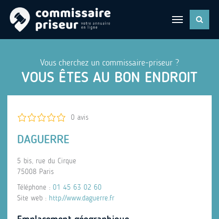
Vous cherchez un commissaire-priseur ?
VOUS ÊTES AU BON ENDROIT
0 avis
DAGUERRE
5 bis, rue du Cirque
75008 Paris
Téléphone :
01 45 63 02 60
Site web :
http://www.daguerre.fr