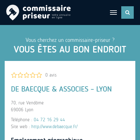
Vous cherchez un commissaire-priseur ?
VOUS ÊTES AU BON ENDROIT
0 avis
DE BAECQUE & ASSOCIES – LYON
70, rue Vendôme
69006 Lyon
Téléphone :
04 72 16 29 44
Site web :
http://www.debaecque.fr/