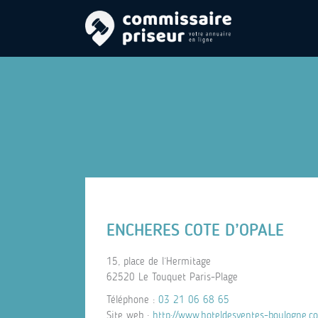
ENCHERES COTE D’OPALE
15, place de l’Hermitage
62520 Le Touquet Paris-Plage
Téléphone :
03 21 06 68 65
Site web :
http://www.hoteldesventes-boulogne.c