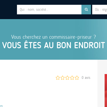
Vous cherchez un commissaire-priseur ?
VOUS ÊTES AU BON ENDROIT
0 avis
om