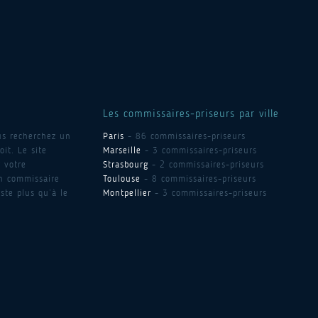
Les commissaires-priseurs par ville
us recherchez un
Paris
- 86 commissaires-priseurs
it. Le site
Marseille
- 3 commissaires-priseurs
 votre
Strasbourg
- 2 commissaires-priseurs
un commissaire
Toulouse
- 8 commissaires-priseurs
ste plus qu’à le
Montpellier
- 3 commissaires-priseurs