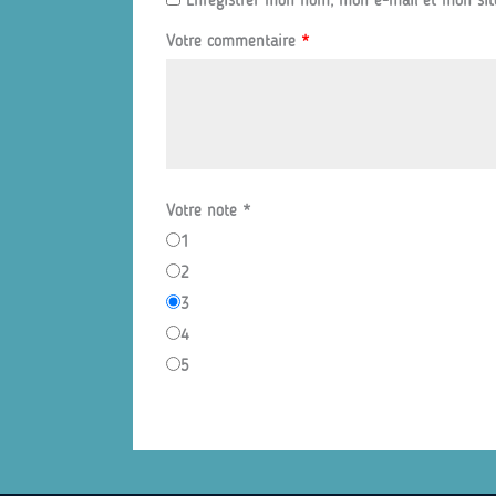
Enregistrer mon nom, mon e-mail et mon sit
Votre commentaire
*
Votre note
*
1
2
3
4
5