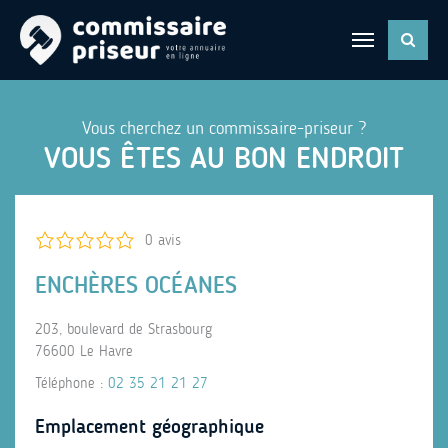
Vous cherchez un commissaire-priseur ?
VOUS ÊTES AU BON ENDROIT
0 avis
ENCHÈRES OCÉANES
203, boulevard de Strasbourg
76600 Le Havre
Téléphone :
02 35 21 21 27
Emplacement géographique