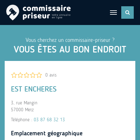
Vous cherchez un commissaire-priseur ?
VOUS ÊTES AU BON ENDROIT
0 avis
EST ENCHERES
3, rue Mangin
57000 Metz
Téléphone :
03 87 68 32 13
Emplacement géographique