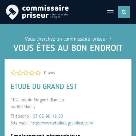
Vous cherchez un commissaire-priseur ?
VOUS ÊTES AU BON ENDROIT
0 avis
ETUDE DU GRAND EST
107, rue du Sergent Blandan
54000 Nancy
Téléphone :
03 83 90 19 20
Site web :
https://www.etudedugrandest.com/