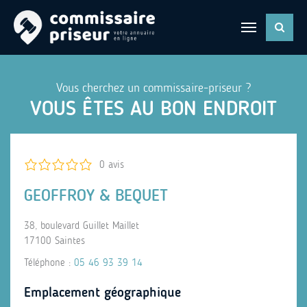
Vous cherchez un commissaire-priseur ?
VOUS ÊTES AU BON ENDROIT
0 avis
GEOFFROY & BEQUET
38, boulevard Guillet Maillet
17100 Saintes
Téléphone :
05 46 93 39 14
Emplacement géographique