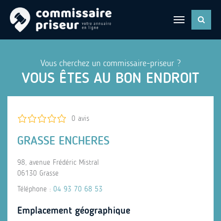
Vous cherchez un commissaire-priseur ?
VOUS ÊTES AU BON ENDROIT
0 avis
GRASSE ENCHERES
98, avenue Frédéric Mistral
06130 Grasse
Téléphone :
04 93 70 68 53
Emplacement géographique