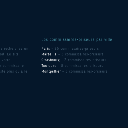
Les commissaires-priseurs par ville
us recherchez un
Paris
- 86 commissaires-priseurs
it. Le site
Marseille
- 3 commissaires-priseurs
 votre
Strasbourg
- 2 commissaires-priseurs
un commissaire
Toulouse
- 8 commissaires-priseurs
ste plus qu’à le
Montpellier
- 3 commissaires-priseurs