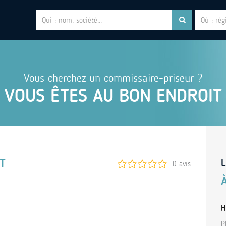
Vous cherchez un commissaire-priseur ?
VOUS ÊTES AU BON ENDROIT
T
L
0 avis
H
P