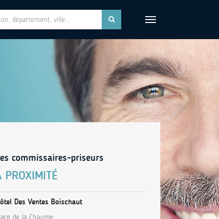
es commissaires-priseurs
À PROXIMITÉ
ôtel Des Ventes Boischaut
lace de la Chaume