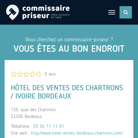
Vous cherchez un commissaire-priseur ?
VOUS ÊTES AU BON ENDROIT
0 avis
HÔTEL DES VENTES DES CHARTRONS
/ IVOIRE BORDEAUX
136, quai des Chartrons
33300 Bordeaux
Téléphone :
05 56 11 11 91
Site web :
http://www.hotel-ventes-bordeaux-chartrons.com/