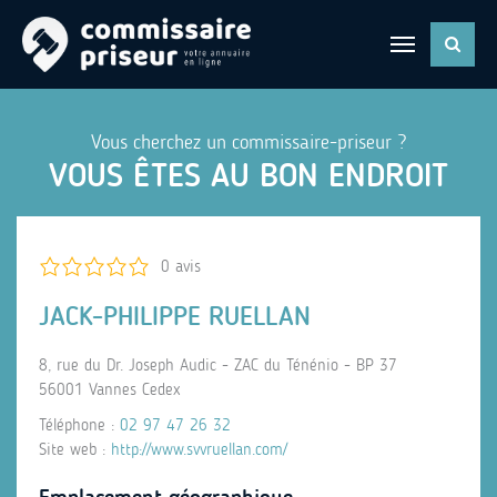
Vous cherchez un commissaire-priseur ?
VOUS ÊTES AU BON ENDROIT
0 avis
JACK-PHILIPPE RUELLAN
8, rue du Dr. Joseph Audic - ZAC du Ténénio - BP 37
56001 Vannes Cedex
Téléphone :
02 97 47 26 32
Site web :
http://www.svvruellan.com/