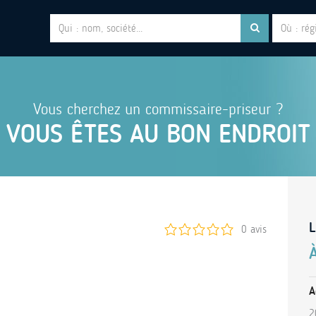
Vous cherchez un commissaire-priseur ?
VOUS ÊTES AU BON ENDROIT
L
0 avis
A
2