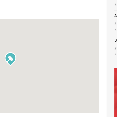
7
A
5
7
D
3
7