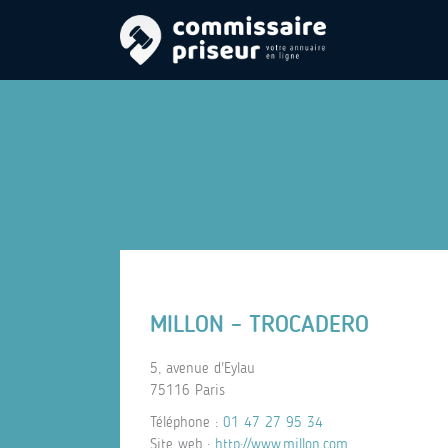
MILLON – TROCADERO
5, avenue d'Eylau
75116 Paris
Téléphone :
01 47 27 95 34
Site web :
http://www.millon.com