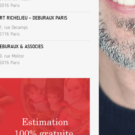
5016 Paris
RT RICHELIEU – DEBURAUX PARIS
1, rue Decamps
5116 Paris
EBURAUX & ASSOCIES
9, rue Molitor
5016 Paris