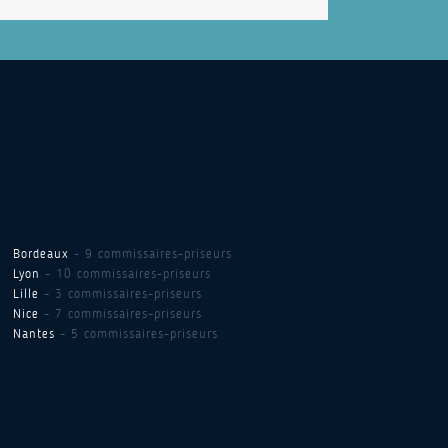
Bordeaux
- 9 commissaires-priseurs
Lyon
- 10 commissaires-priseurs
Lille
- 3 commissaires-priseurs
Nice
- 7 commissaires-priseurs
Nantes
- 5 commissaires-priseurs