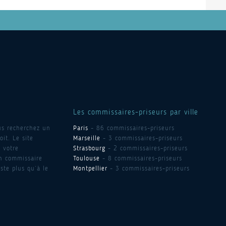
Les commissaires-priseurs par ville
us recherchez un
Paris
- 86 commissaires-priseurs
it. Le site
Marseille
- 3 commissaires-priseurs
 votre
Strasbourg
- 2 commissaires-priseurs
un commissaire
Toulouse
- 8 commissaires-priseurs
ste plus qu’à le
Montpellier
- 3 commissaires-priseurs