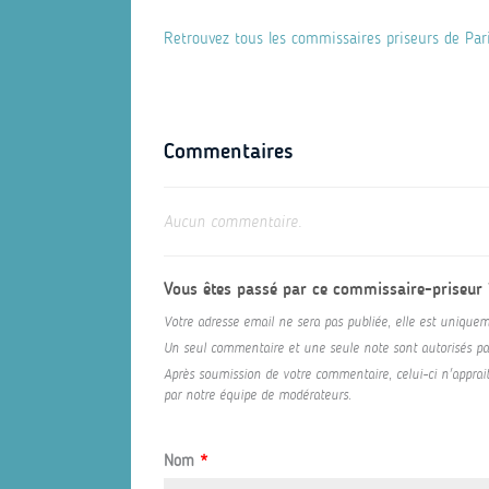
Retrouvez tous les commissaires priseurs de Par
Commentaires
Aucun commentaire.
Vous êtes passé par ce commissaire-priseur
Votre adresse email ne sera pas publiée, elle est uniquem
Un seul commentaire et une seule note sont autorisés par 
Après soumission de votre commentaire, celui-ci n'appraitr
par notre équipe de modérateurs.
Nom
*